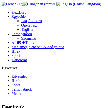
Kezdőlap
Egyesület
Alapító okirat
Önéletrajz
Taglista
Támogatások
Szomáliai
AfriPORT hírei
Médiamegjelenések -Videó galéria
Hírek
Sport
Kapcsolat
Egyesület
Egyesület
Hírek
Sport
Támogatások
Média
Események