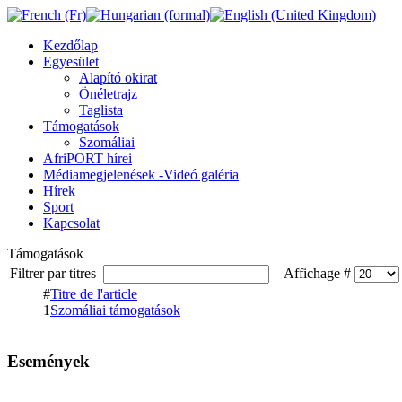
Kezdőlap
Egyesület
Alapító okirat
Önéletrajz
Taglista
Támogatások
Szomáliai
AfriPORT hírei
Médiamegjelenések -Videó galéria
Hírek
Sport
Kapcsolat
Támogatások
Filtrer par titres
Affichage #
#
Titre de l'article
1
Szomáliai támogatások
Események