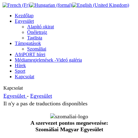
Kezdőlap
Egyesület
Alapító okirat
Önéletrajz
Taglista
Támogatások
Szomáliai
AfriPORT hírei
Médiamegjelenések -Videó galéria
Hírek
Sport
Kapcsolat
Kapcsolat
Egyesület
-
Egyesület
Il n'y a pas de traductions disponibles
A szervezet pontos megnevezése:
Szomáliai Magyar Egyesület