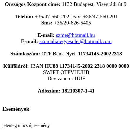
Országos Központ címe:
1132 Budapest, Visegrádi út 9.
Telefon:
+36/47-560-202, Fax: +36/47-560-201
Sms:
+36/20-626-5405
E-mail:
szme@hotmail.hu
E-mail:
szomaliaiegyesulet@hotmail.com
Számlaszám:
OTP Bank Nyrt.
11734145-20022318
Külföldről:
IBAN
HU88 11734145-2002 2318 0000 0000
SWIFT OTPVHUHB
Devizanem: HUF
Adószám: 18210307-1-41
Események
jelenleg nincs új esemény