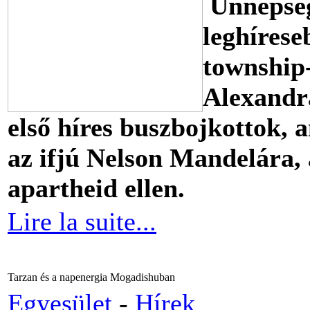
Ünnepség
leghírese
township-
Alexandrá
első híres buszbojkottok, 
az ifjú Nelson Mandelára, 
apartheid ellen.
Lire la suite...
Tarzan és a napenergia Mogadishuban
Egyesület
-
Hírek