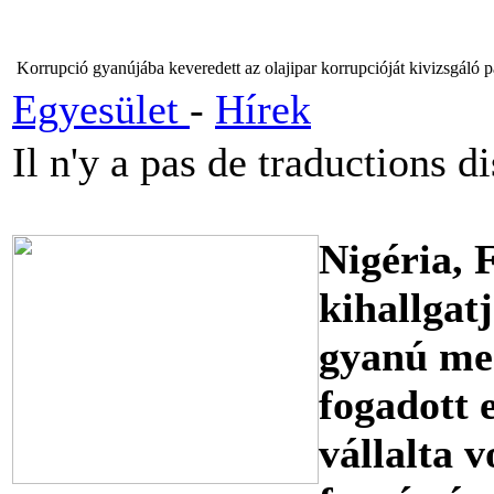
Korrupció gyanújába keveredett az olajipar korrupcióját kivizsgáló p
Egyesület
-
Hírek
Il n'y a pas de traductions d
Nigéria, 
kihallgat
gyanú mer
fogadott 
vállalta 