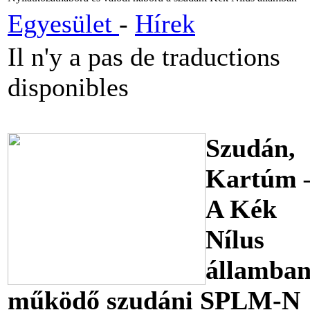
Egyesület
-
Hírek
Il n'y a pas de traductions
disponibles
Szudán,
Kartúm 
A Kék
Nílus
államba
működő szudáni SPLM-N