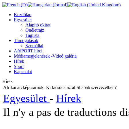
Kezdőlap
Egyesület
Alapító okirat
Önéletrajz
Taglista
Támogatások
Szomáliai
AfriPORT hírei
Médiamegjelenések -Videó galéria
Hírek
Sport
Kapcsolat
Hírek
Afrikai arcképcsarnok- Ki kicsoda az al-Shabab szervezetben?
Egyesület
-
Hírek
Il n'y a pas de traductions d