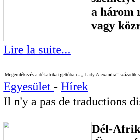
a három n
vagy köz
Lire la suite...
Megemlékezés a dél-afrikai gettóban - „ Lady Alexandra” századik s
Egyesület
-
Hírek
Il n'y a pas de traductions d
Dél-Afri