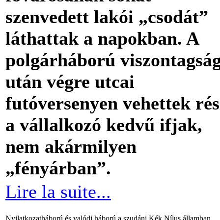
szenvedett lakói „csodát”
láthattak a napokban. A
polgárháború viszontagság
után végre utcai
futóversenyen vehettek rés
a vállalkozó kedvű ifjak,
nem akármilyen
„fényárban”.
Lire la suite...
Nyilatkozatháború és valódi háború a szudáni Kék Nílus államban