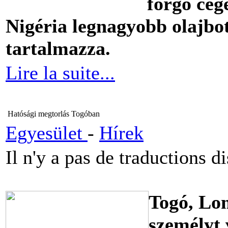
forgó cége
Nigéria legnagyobb olajbo
tartalmazza.
Lire la suite...
Hatósági megtorlás Togóban
Egyesület
-
Hírek
Il n'y a pas de traductions d
Togó, Lom
személyt 