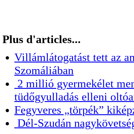
Plus d'articles...
Villámlátogatást tett az 
Szomáliában
2 millió gyermekélet men
tüdőgyulladás elleni oltó
Fegyveres „törpék” kikép
Dél-Szudán nagykövetsége