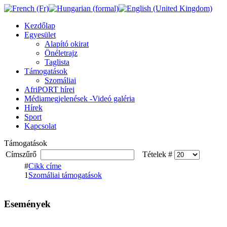
Kezdőlap
Egyesület
Alapító okirat
Önéletrajz
Taglista
Támogatások
Szomáliai
AfriPORT hírei
Médiamegjelenések -Videó galéria
Hírek
Sport
Kapcsolat
Támogatások
Címszűrő
Tételek #
#
Cikk címe
1
Szomáliai támogatások
Események