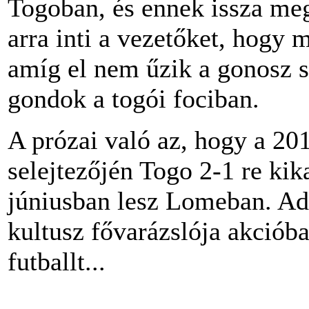
Togoban, és ennek issza meg 
arra inti a vezetőket, hogy 
amíg el nem űzik a gonosz 
gondok a togói fociban.
A prózai való az, hogy a 20
selejtezőjén Togo 2-1 re ki
júniusban lesz Lomeban. Ad
kultusz fővarázslója akciób
futballt...