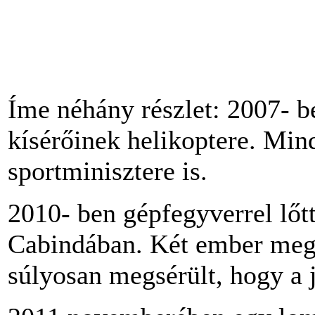
Íme néhány részlet: 2007- be
kísérőinek helikoptere. Min
sportminisztere is.
2010- ben gépfegyverrel lőtt
Cabindában. Két ember megh
súlyosan megsérült, hogy a 