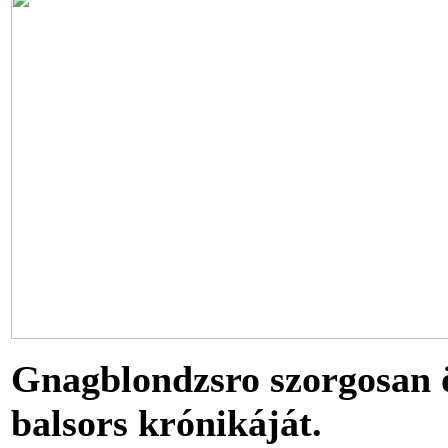
Gnagblondzsro szorgosan ös
balsors krónikáját.