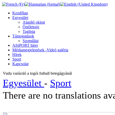
Kezdőlap
Egyesület
Alapító okirat
Önéletrajz
Taglista
Támogatások
Szomáliai
AfriPORT hírei
Médiamegjelenések -Videó galéria
Hírek
Sport
Kapcsolat
Vudu varázsló a togói futball betegágyánál
Egyesület
-
Sport
There are no translations ava