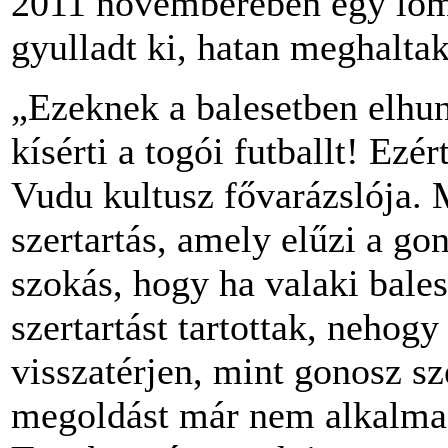
2011 novemberében egy lome
gyulladt ki, hatan meghaltak
„Ezeknek a balesetben elhun
kísérti a togói futballt! Ezé
Vudu kultusz fővarázslója
szertartás, amely elűzi a go
szokás, hogy ha valaki bale
szertartást tartottak, nehogy 
visszatérjen, mint gonosz 
megoldást már nem alkalmaz