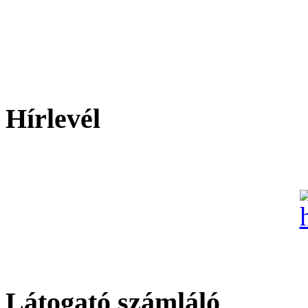
Hírlevél
Látogató számláló