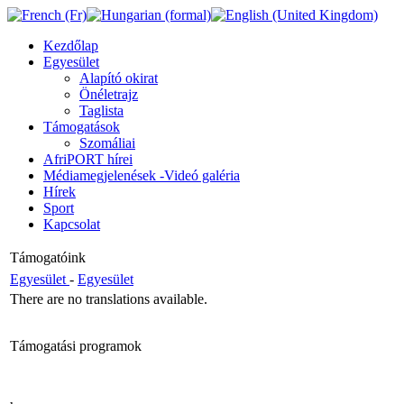
Kezdőlap
Egyesület
Alapító okirat
Önéletrajz
Taglista
Támogatások
Szomáliai
AfriPORT hírei
Médiamegjelenések -Videó galéria
Hírek
Sport
Kapcsolat
Támogatóink
Egyesület
-
Egyesület
There are no translations available.
Támogatási programok