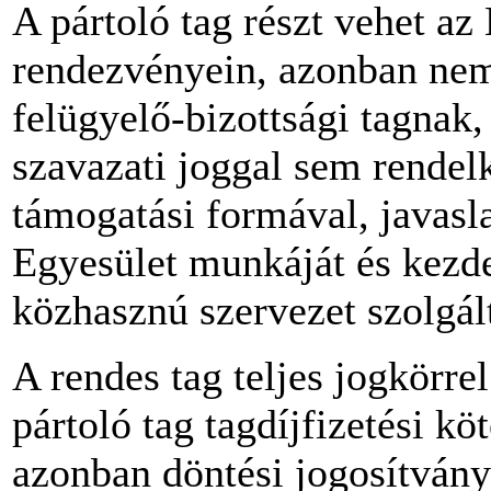
A pártoló tag részt vehet az
rendezvényein, azonban nem
felügyelő-bizottsági tagnak,
szavazati joggal sem rendel
támogatási formával, javasla
Egyesület munkáját és kezd
közhasznú szervezet szolgál
A rendes tag teljes jogkörrel
pártoló tag tagdíjfizetési k
azonban döntési jogosítvány