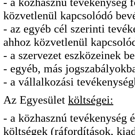
- a közhasznú tevékenység f
közvetlenül kapcsolódó bevé
- az egyéb cél szerinti tevé
ahhoz közvetlenül kapcsolód
- a szervezet eszközeinek b
- egyéb, más jogszabályokba
- a vállalkozási tevékenysé
Az Egyesület
költségei:
- a közhasznú tevékenység é
költségek (ráfordítások, kia