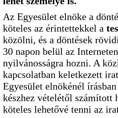
lehet személye is.
Az Egyesület elnöke a dönté
köteles az érintettekkel a
te
közölni, és a döntések rövidí
30 napon belül az Interneten
nyilvánosságra hozni. A kö
kapcsolatban keletkezett ira
Egyesület elnökénél írásban
készhez vételétől számítot
köteles lehetővé tenni az ira