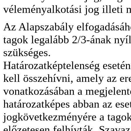
véleményalkotási jog illeti 
Az Alapszabály elfogadásáh
tagok legalább 2/3-ának nyí
szükséges.
Határozatképtelenség esetén
kell összehívni, amely az er
vonatkozásában a megjelente
határozatképes abban az ese
jogkövetkezményére a tagok
előzetesen felhívták. Szava