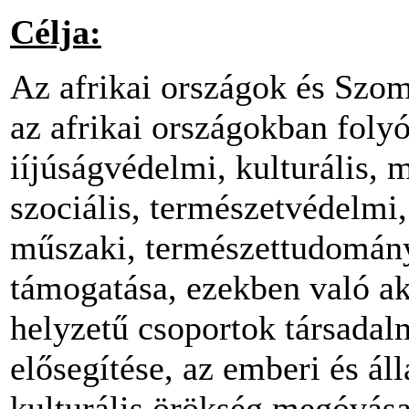
Célja:
Az afrikai országok és Szom
az afrikai országokban folyó
iíjúságvédelmi, kulturális,
szociális, természetvédelmi
műszaki, természettudomány
támogatása, ezekben való akt
helyzetű csoportok társada
elősegítése, az emberi és á
kulturális örökség megóvása