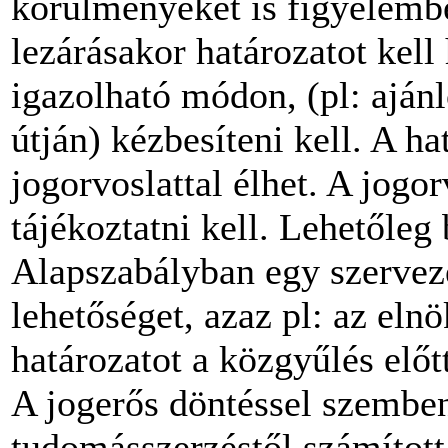
körülményeket is figyelembe
lezárásakor határozatot kell
igazolható módon, (pl: ajánlo
útján) kézbesíteni kell. A hat
jogorvoslattal élhet. A jogor
tájékoztatni kell. Lehetőleg 
Alapszabályban egy szerveze
lehetőséget, azaz pl: az eln
határozatot a közgyűlés elő
A jogerős döntéssel szemben 
tudomásszerzéstől számított