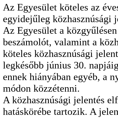
Az Egyesület köteles az év
egyidejűleg közhasznúsági je
Az Egyesület a közgyűlésen 
beszámolót, valamint a közh
köteles közhasznúsági jelen
legkésőbb június 30. napjáig
ennek hiányában egyéb, a n
módon közzétenni.
A közhasznúsági jelentés el
hatáskörébe tartozik. A jele