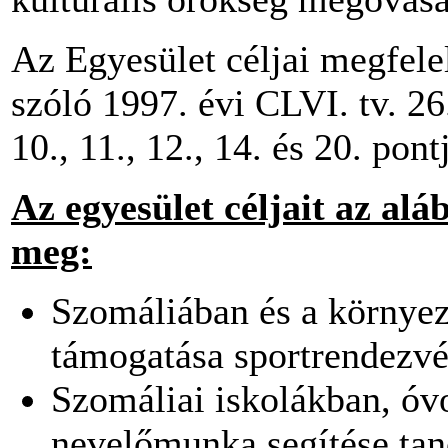
Az Egyesület céljai megfele
szóló 1997. évi CLVI. tv. 26. §.
10., 11., 12., 14. és 20. pon
Az egyesület céljait az alá
meg:
Szomáliában és a környez
támogatása sportrendezvé
Szomáliai iskolákban, óv
nevelőmunka segítése tan