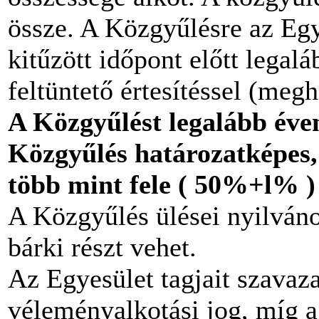
össze. A Közgyűlésre az Egy
kitűzött időpont előtt legalá
feltüntető értesítéssel (meg
A Közgyűlést legalább éven
Közgyűlés határozatképes, 
több mint fele ( 50%+l% ) 
A Közgyűlés ülései nyilváno
bárki részt vehet.
Az Egyesület tagjait szavazat
véleményalkotási jog, míg a