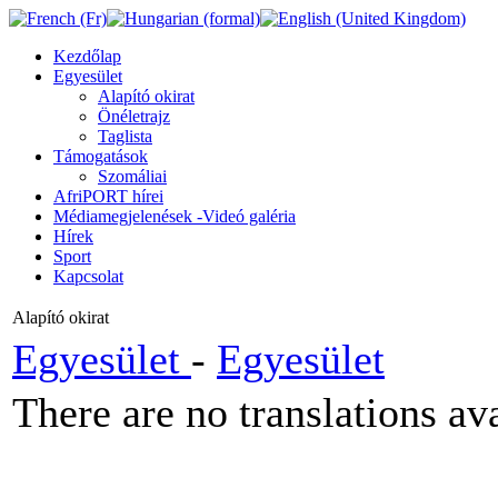
Kezdőlap
Egyesület
Alapító okirat
Önéletrajz
Taglista
Támogatások
Szomáliai
AfriPORT hírei
Médiamegjelenések -Videó galéria
Hírek
Sport
Kapcsolat
Alapító okirat
Egyesület
-
Egyesület
There are no translations ava