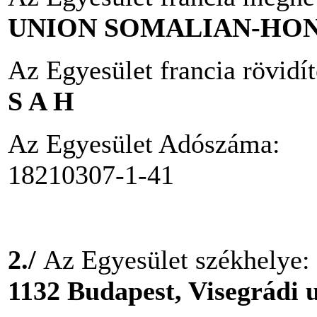
UNION SOMALIAN-HO
Az Egyesület francia rövidí
S A H
Az Egyesület Adószáma:
18210307-1-41
2./
Az Egyesület székhelye:
1132 Budapest, Visegrádi 